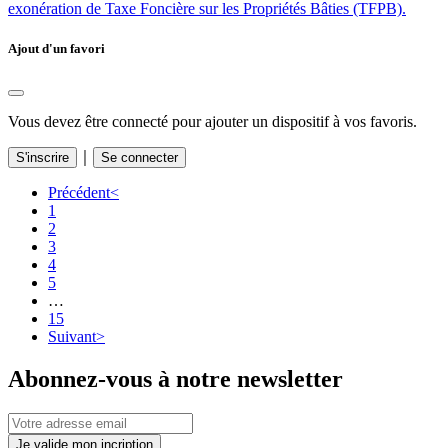
exonération de Taxe Foncière sur les Propriétés Bâties (TFPB).
Ajout d'un favori
Vous devez être connecté pour ajouter un dispositif à vos favoris.
｜
S'inscrire
Se connecter
Précédent
<
1
2
3
4
5
…
15
Suivant
>
Abonnez-vous à notre newsletter
Je valide mon incription