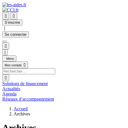


S’inscrire
｜
Se connecter

|
Menu

Mon compte

Solutions de financement
Actualités
Agenda
Réseaux d’accompagnement
Accueil
Archives
Archives