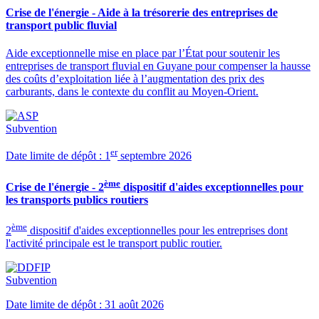
Crise de l'énergie - Aide à la trésorerie des entreprises de
transport public fluvial
Aide exceptionnelle mise en place par l’État pour soutenir les
entreprises de transport fluvial en Guyane pour compenser la hausse
des coûts d’exploitation liée à l’augmentation des prix des
carburants, dans le contexte du conflit au Moyen-Orient.
Subvention
er
Date limite de dépôt : 1
septembre 2026
ème
Crise de l'énergie - 2
dispositif d'aides exceptionnelles pour
les transports publics routiers
ème
2
dispositif d'aides exceptionnelles pour les entreprises dont
l'activité principale est le transport public routier.
Subvention
Date limite de dépôt : 31 août 2026