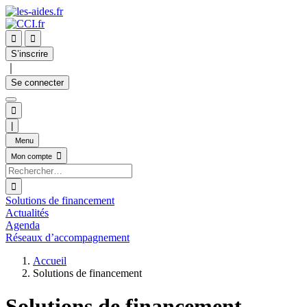


S’inscrire
｜
Se connecter

|
Menu

Mon compte

Solutions de financement
Actualités
Agenda
Réseaux d’accompagnement
Accueil
Solutions de financement
Solutions de financement