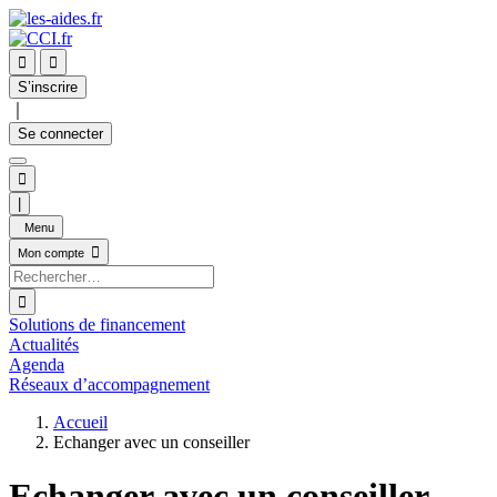


S’inscrire
｜
Se connecter

|
Menu

Mon compte

Solutions de financement
Actualités
Agenda
Réseaux d’accompagnement
Accueil
Echanger avec un conseiller
Echanger avec un conseiller