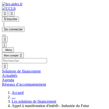


S’inscrire
｜
Se connecter

|
Menu

Mon compte

Solutions de financement
Actualités
Agenda
Réseaux d’accompagnement
Accueil
…
Les solutions de financement
Appel à manifestation d'intérêt - Industrie du Futur