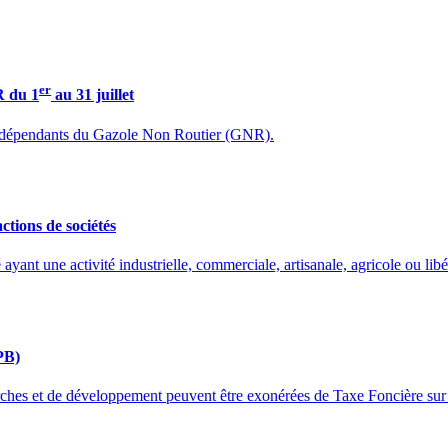
er
R du 1
au 31 juillet
ent dépendants du Gazole Non Routier (GNR).
ctions de sociétés
é ayant une activité industrielle, commerciale, artisanale, agricole ou li
PB)
erches et de développement peuvent être exonérées de Taxe Foncière sur