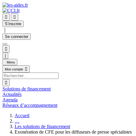


S’inscrire
｜
Se connecter

|
Menu

Mon compte

Solutions de financement
Actualités
Agenda
Réseaux d’accompagnement
Accueil
…
Les solutions de financement
Exonération de CFE pour les diffuseurs de presse spécialistes