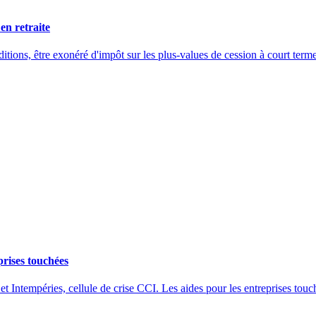
en retraite
onditions, être exonéré d'impôt sur les plus-values de cession à court term
prises touchées
et Intempéries, cellule de crise CCI. Les aides pour les entreprises touc