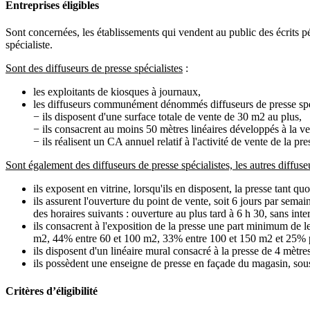
Entreprises éligibles
Sont concernées, les établissements qui vendent au public des écrits pé
spécialiste.
Sont des diffuseurs de presse spécialistes
:
les exploitants de kiosques à journaux,
les diffuseurs communément dénommés diffuseurs de presse spécia
− ils disposent d'une surface totale de vente de 30 m2 au plus,
− ils consacrent au moins 50 mètres linéaires développés à la ve
− ils réalisent un CA annuel relatif à l'activité de vente de la p
Sont également des diffuseurs de presse spécialistes, les autres diffus
ils exposent en vitrine, lorsqu'ils en disposent, la presse tant q
ils assurent l'ouverture du point de vente, soit 6 jours par sema
des horaires suivants : ouverture au plus tard à 6 h 30, sans int
ils consacrent à l'exposition de la presse une part minimum de l
m2, 44% entre 60 et 100 m2, 33% entre 100 et 150 m2 et 25% 
ils disposent d'un linéaire mural consacré à la presse de 4 mètr
ils possèdent une enseigne de presse en façade du magasin, sous
Critères d’éligibilité