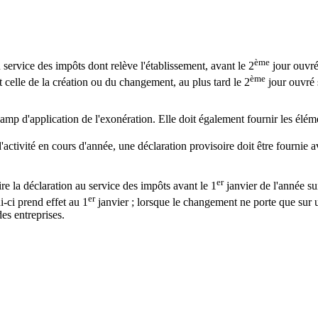
ème
ervice des impôts dont relève l'établissement, avant le 2
jour ouvré
ème
 celle de la création ou du changement, au plus tard le 2
jour ouvré 
mp d'application de l'exonération. Elle doit également fournir les élément
ctivité en cours d'année, une déclaration provisoire doit être fournie a
er
re la déclaration au service des impôts avant le 1
janvier de l'année s
er
-ci prend effet au 1
janvier ; lorsque le changement ne porte que sur u
des entreprises.