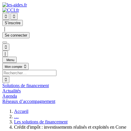


S’inscrire
｜
Se connecter

|
Menu

Mon compte

Solutions de financement
Actualités
Agenda
Réseaux d’accompagnement
Accueil
…
Les solutions de financement
Crédit d'impôt : investissements réalisés et exploités en Corse