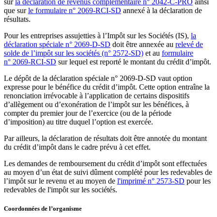
sur
la déclaration de revenus complémentaire n° 2042-C-PRO
ainsi
que sur
le formulaire n° 2069-RCI-SD
annexé à la déclaration de
résultats.
Pour les entreprises assujetties à l’Impôt sur les Sociétés (IS),
la
déclaration spéciale n° 2069-D-SD
doit être annexée au
relevé de
solde de l’impôt sur les sociétés (n° 2572-SD)
et au
formulaire
n° 2069-RCI-SD
sur lequel est reporté le montant du crédit d’impôt.
Le dépôt de la déclaration spéciale n° 2069-D-SD vaut option
expresse pour le bénéfice du crédit d’impôt. Cette option entraîne la
renonciation irrévocable à l’application de certains dispositifs
d’allègement ou d’exonération de l’impôt sur les bénéfices, à
compter du premier jour de l’exercice (ou de la période
d’imposition) au titre duquel l’option est exercée.
Par ailleurs, la déclaration de résultats doit être annotée du montant
du crédit d’impôt dans le cadre prévu à cet effet.
Les demandes de remboursement du crédit d’impôt sont effectuées
au moyen d’un état de suivi dûment complété pour les redevables de
l’impôt sur le revenu et au moyen de
l'imprimé n° 2573-SD
pour les
redevables de l'impôt sur les sociétés.
Coordonnées de l’organisme