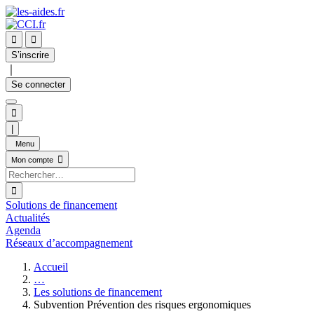


S’inscrire
｜
Se connecter

|
Menu

Mon compte

Solutions de financement
Actualités
Agenda
Réseaux d’accompagnement
Accueil
…
Les solutions de financement
Subvention Prévention des risques ergonomiques