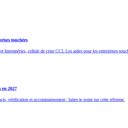
prises touchées
et Intempéries, cellule de crise CCI. Les aides pour les entreprises touc
s en 2027
ts, vérification et accompagnement : faites le point sur cette réforme.