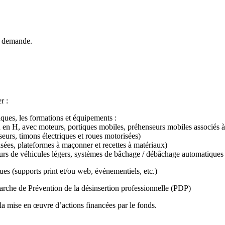
la demande.
r :
ques, les formations et équipements :
on en H, avec moteurs, portiques mobiles, préhenseurs mobiles associés à
seurs, timons électriques et roues motorisées)
risées, plateformes à maçonner et recettes à matériaux)
urs de véhicules légers, systèmes de bâchage / débâchage automatiques 
ues (supports print et/ou web, événementiels, etc.)
rche de Prévention de la désinsertion professionnelle (PDP)
 la mise en œuvre d’actions financées par le fonds.