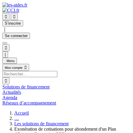


S’inscrire
｜
Se connecter

|
Menu

Mon compte

Solutions de financement
Actualités
Agenda
Réseaux d’accompagnement
Accueil
…
Les solutions de financement
Exonération de cotisations pour abondement d'un Plan