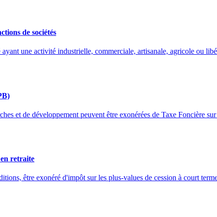
ctions de sociétés
é ayant une activité industrielle, commerciale, artisanale, agricole ou li
PB)
erches et de développement peuvent être exonérées de Taxe Foncière sur
en retraite
onditions, être exonéré d'impôt sur les plus-values de cession à court term