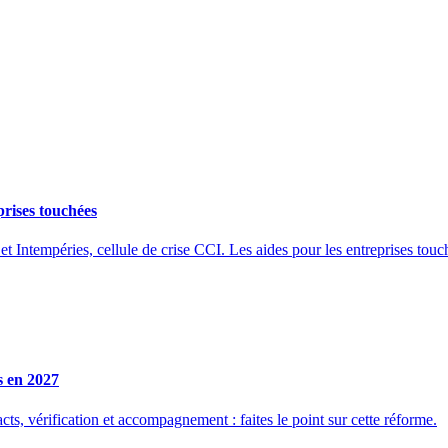
prises touchées
et Intempéries, cellule de crise CCI. Les aides pour les entreprises touc
s en 2027
ts, vérification et accompagnement : faites le point sur cette réforme.