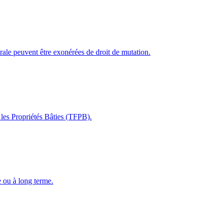
bérale peuvent être exonérées de droit de mutation.
 les Propriétés Bâties (TFPB).
e ou à long terme.