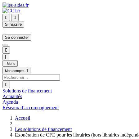


S’inscrire
｜
Se connecter

|
Menu

Mon compte

Solutions de financement
Actualités
Agenda
Réseaux d’accompagnement
Accueil
…
Les solutions de financement
Exonération de CFE pour les librairies (hors librairies indépend