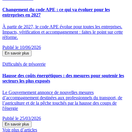
Changement du code APE : ce qui va évoluer pour les
entreprises en 2027
À partir de 2027, le code APE évolue pour toutes les entreprises.
Impacts, vérification et accompagnement : faites le point sur cette
réforme.
Publié le 10/06/2026
En savoir plus
Difficultés de trésorerie
Hausse des coûts énergétiques : des mesures pour soutenir les
secteurs les plus exposés
Le Gouvernement annonce de nouvelles mesures
d’accompagnement destinées aux professionnels du transport, de
l’agriculture et de la pêche touchés par la hausse des coups de
l'énergie
Publié le 25/03/2026
En savoir plus
Voir plus d’articles