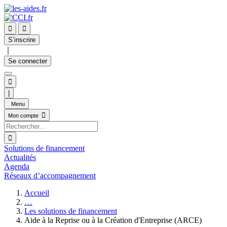


S’inscrire
｜
Se connecter

|
Menu

Mon compte

Solutions de financement
Actualités
Agenda
Réseaux d’accompagnement
Accueil
…
Les solutions de financement
Aide à la Reprise ou à la Création d'Entreprise (ARCE)