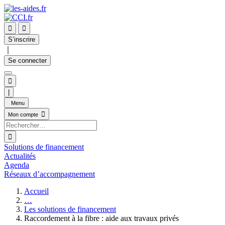


S’inscrire
｜
Se connecter

|
Menu

Mon compte

Solutions de financement
Actualités
Agenda
Réseaux d’accompagnement
Accueil
…
Les solutions de financement
Raccordement à la fibre : aide aux travaux privés