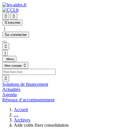


S’inscrire
｜
Se connecter

|
Menu

Mon compte

Solutions de financement
Actualités
Agenda
Réseaux d’accompagnement
Accueil
…
Archives
Aide coûts fixes consolidation