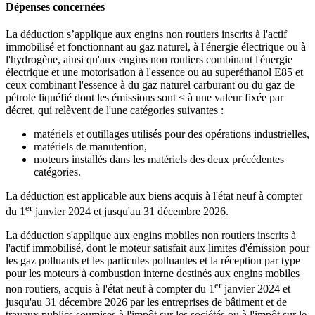
Dépenses concernées
La déduction s’applique aux engins non routiers inscrits à l'actif
immobilisé et fonctionnant au gaz naturel, à l'énergie électrique ou à
l'hydrogène, ainsi qu'aux engins non routiers combinant l'énergie
électrique et une motorisation à l'essence ou au superéthanol E85 et
ceux combinant l'essence à du gaz naturel carburant ou du gaz de
pétrole liquéfié dont les émissions sont ≤ à une valeur fixée par
décret, qui relèvent de l'une catégories suivantes :
matériels et outillages utilisés pour des opérations industrielles,
matériels de manutention,
moteurs installés dans les matériels des deux précédentes
catégories.
La déduction est applicable aux biens acquis à l'état neuf à compter
er
du 1
janvier 2024 et jusqu'au 31 décembre 2026.
La déduction s'applique aux engins mobiles non routiers inscrits à
l'actif immobilisé, dont le moteur satisfait aux limites d'émission pour
les gaz polluants et les particules polluantes et la réception par type
pour les moteurs à combustion interne destinés aux engins mobiles
er
non routiers, acquis à l'état neuf à compter du 1
janvier 2024 et
jusqu'au 31 décembre 2026 par les entreprises de bâtiment et de
travaux publics soumises à l'impôt sur les sociétés ou à l'impôt sur le