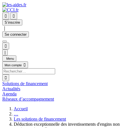


S’inscrire
｜
Se connecter

|
Menu

Mon compte

Solutions de financement
Actualités
Agenda
Réseaux d’accompagnement
Accueil
…
Les solutions de financement
Déduction exceptionnelle des investissements d'engins non