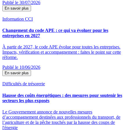
Publié le 30/07/2026
En savoir plus
Information CCI
Changement du code APE : ce qui va évoluer pour les
entreprises en 2027
À partir de 2027, le code APE évolue pour toutes les entreprises.
Impacts, vérification et accompagnement : faites le point sur cette
réforme.
Publié le 10/06/2026
En savoir plus
Difficultés de trésorerie
Hausse des coûts énergétiques : des mesures pour soutenir les
secteurs les plus exposés
Le Gouvernement annonce de nouvelles mesures
d’accompagnement destinées aux professionnels du transport, de
l’agriculture et de la pêche touchés par la hausse des coups de
l'énergie