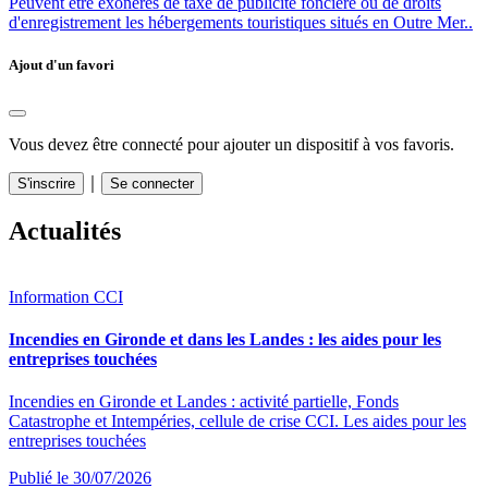
Peuvent être exonérés de taxe de publicité foncière ou de droits
d'enregistrement les hébergements touristiques situés en Outre Mer..
Ajout d'un favori
Vous devez être connecté pour ajouter un dispositif à vos favoris.
｜
S'inscrire
Se connecter
Actualités
Information CCI
Incendies en Gironde et dans les Landes : les aides pour les
entreprises touchées
Incendies en Gironde et Landes : activité partielle, Fonds
Catastrophe et Intempéries, cellule de crise CCI. Les aides pour les
entreprises touchées
Publié le 30/07/2026