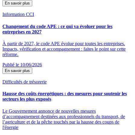
En savoir plus
Information CCI
Changement du code APE : ce qui va évoluer pour les
entreprises en 2027
À partir de 2027, le code APE évolue pour toutes les entreprises.
Impacts, vérification et accompagnement : faites le point sur cette
réforme.
Publié le 10/06/2026
En savoir plus
Difficultés de trésorerie
Hausse des coûts énergétiques : des mesures pour soutenir les
secteurs les plus exposés
Le Gouvernement annonce de nouvelles mesures
d’accompagnement destinées aux professionnels du transport, de
l’agriculture et de la pêche touchés par la hausse des coups de
l'énergie