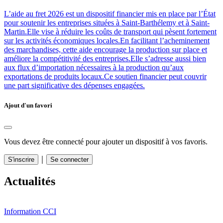
L’aide au fret 2026 est un dispositif financier mis en place par l’État
pour soutenir les entreprises situées à Saint-Barthélemy et à Saint-
Martin.Elle vise à réduire les coûts de transport qui pèsent fortement
sur les activités économiques locales.En facilitant l’acheminement
des marchandises, cette aide encourage la production sur place et
améliore la compétitivité des entreprises.Elle s’adresse aussi bien
aux flux d’importation nécessaires à la production qu’aux
exportations de produits locaux.Ce soutien financier peut couvrir
une part significative des dépenses engagées.
Ajout d'un favori
Vous devez être connecté pour ajouter un dispositif à vos favoris.
｜
S'inscrire
Se connecter
Actualités
Information CCI