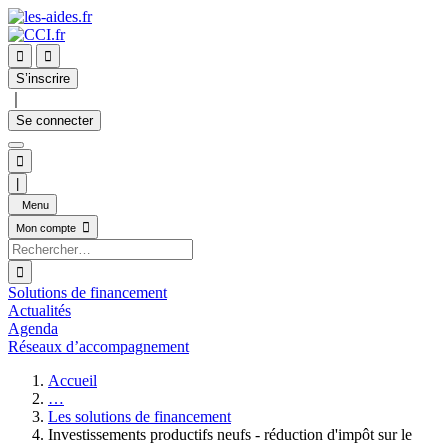


S’inscrire
｜
Se connecter

|
Menu

Mon compte

Solutions de financement
Actualités
Agenda
Réseaux d’accompagnement
Accueil
…
Les solutions de financement
Investissements productifs neufs - réduction d'impôt sur le