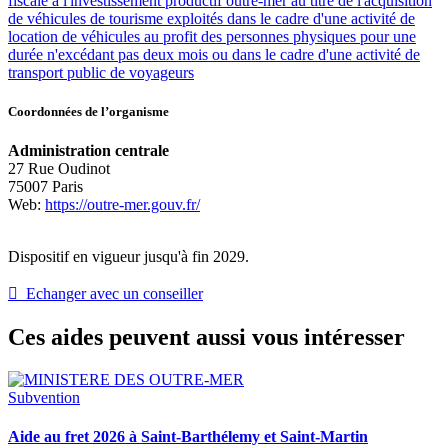
fiscale à l'investissement productif outre-mer au titre de l'acquisition
de véhicules de tourisme exploités dans le cadre d'une activité de
location de véhicules au profit des personnes physiques pour une
durée n'excédant pas deux mois ou dans le cadre d'une activité de
transport public de voyageurs
Coordonnées de l’organisme
Administration centrale
27 Rue Oudinot
75007 Paris
Web:
https://outre-mer.gouv.fr/
Dispositif en vigueur jusqu'à fin 2029.
 Echanger avec un conseiller
Ces aides peuvent aussi vous intéresser
Subvention
Aide au fret 2026 à Saint-Barthélemy et Saint-Martin