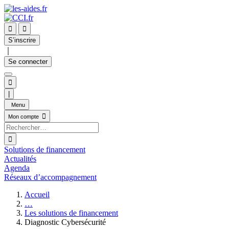


S’inscrire
｜
Se connecter

|
Menu

Mon compte

Solutions de financement
Actualités
Agenda
Réseaux d’accompagnement
Accueil
…
Les solutions de financement
Diagnostic Cybersécurité