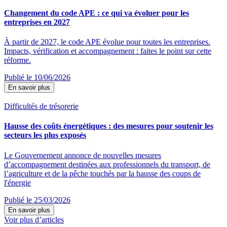
Changement du code APE : ce qui va évoluer pour les
entreprises en 2027
À partir de 2027, le code APE évolue pour toutes les entreprises.
Impacts, vérification et accompagnement : faites le point sur cette
réforme.
Publié le 10/06/2026
En savoir plus
Difficultés de trésorerie
Hausse des coûts énergétiques : des mesures pour soutenir les
secteurs les plus exposés
Le Gouvernement annonce de nouvelles mesures
d’accompagnement destinées aux professionnels du transport, de
l’agriculture et de la pêche touchés par la hausse des coups de
l'énergie
Publié le 25/03/2026
En savoir plus
Voir plus d’articles