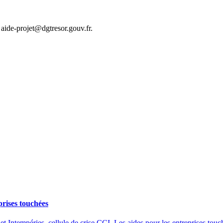
 aide-projet@dgtresor.gouv.fr.
prises touchées
et Intempéries, cellule de crise CCI. Les aides pour les entreprises touc