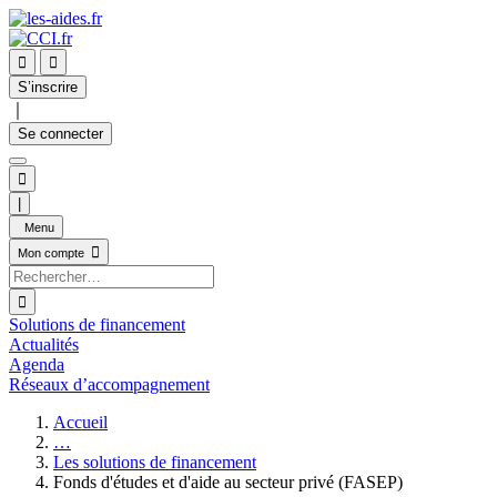


S’inscrire
｜
Se connecter

|
Menu

Mon compte

Solutions de financement
Actualités
Agenda
Réseaux d’accompagnement
Accueil
…
Les solutions de financement
Fonds d'études et d'aide au secteur privé (FASEP)