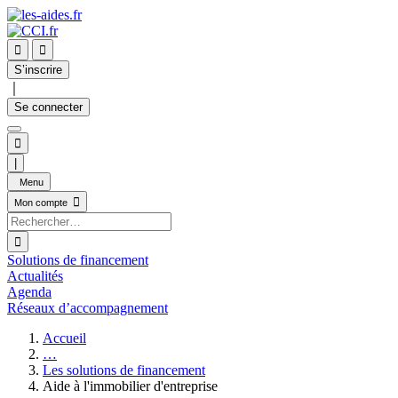


S’inscrire
｜
Se connecter

|
Menu

Mon compte

Solutions de financement
Actualités
Agenda
Réseaux d’accompagnement
Accueil
…
Les solutions de financement
Aide à l'immobilier d'entreprise