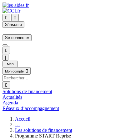


S’inscrire
｜
Se connecter

|
Menu

Mon compte

Solutions de financement
Actualités
Agenda
Réseaux d’accompagnement
Accueil
…
Les solutions de financement
Programme START Reprise