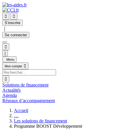


S’inscrire
｜
Se connecter

|
Menu

Mon compte

Solutions de financement
Actualités
Agenda
Réseaux d’accompagnement
Accueil
…
Les solutions de financement
Programme BOOST Développement