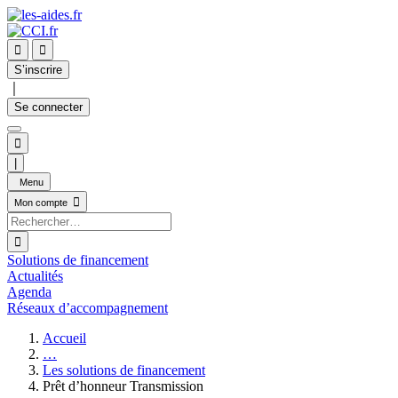


S’inscrire
｜
Se connecter

|
Menu

Mon compte

Solutions de financement
Actualités
Agenda
Réseaux d’accompagnement
Accueil
…
Les solutions de financement
Prêt d’honneur Transmission