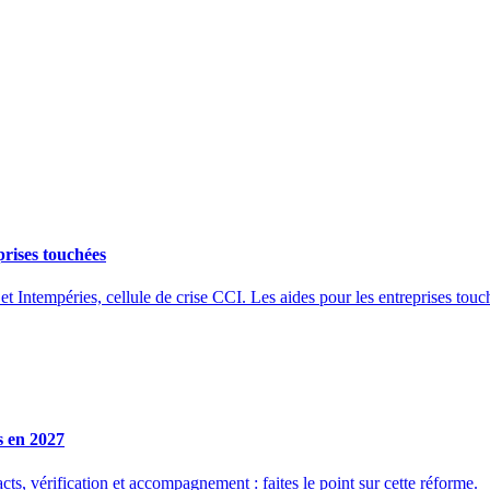
prises touchées
et Intempéries, cellule de crise CCI. Les aides pour les entreprises touc
s en 2027
ts, vérification et accompagnement : faites le point sur cette réforme.