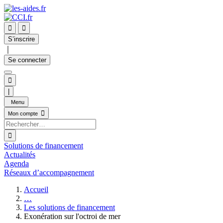


S’inscrire
｜
Se connecter

|
Menu

Mon compte

Solutions de financement
Actualités
Agenda
Réseaux d’accompagnement
Accueil
…
Les solutions de financement
Exonération sur l'octroi de mer