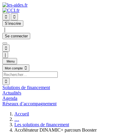


S’inscrire
｜
Se connecter

|
Menu

Mon compte

Solutions de financement
Actualités
Agenda
Réseaux d’accompagnement
Accueil
…
Les solutions de financement
Accélérateur DINAMIC+ parcours Booster