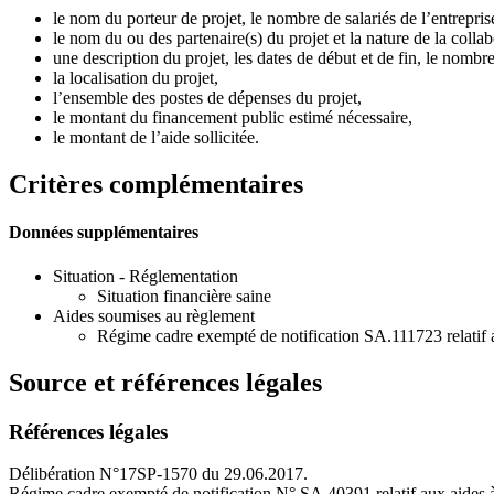
le nom du porteur de projet, le nombre de salariés de l’entreprise
le nom du ou des partenaire(s) du projet et la nature de la collab
une description du projet, les dates de début et de fin, le nombr
la localisation du projet,
l’ensemble des postes de dépenses du projet,
le montant du financement public estimé nécessaire,
le montant de l’aide sollicitée.
Critères complémentaires
Données supplémentaires
Situation - Réglementation
Situation financière saine
Aides soumises au règlement
Régime cadre exempté de notification SA.111723 relatif 
Source et références légales
Références légales
Délibération N°17SP-1570 du 29.06.2017.
Régime cadre exempté de notification N° SA.40391 relatif aux aides à