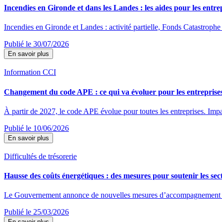
Incendies en Gironde et dans les Landes : les aides pour les entre
Incendies en Gironde et Landes : activité partielle, Fonds Catastrophe 
Publié le 30/07/2026
En savoir plus
Information CCI
Changement du code APE : ce qui va évoluer pour les entreprise
À partir de 2027, le code APE évolue pour toutes les entreprises. Impac
Publié le 10/06/2026
En savoir plus
Difficultés de trésorerie
Hausse des coûts énergétiques : des mesures pour soutenir les sect
Le Gouvernement annonce de nouvelles mesures d’accompagnement destin
Publié le 25/03/2026
En savoir plus