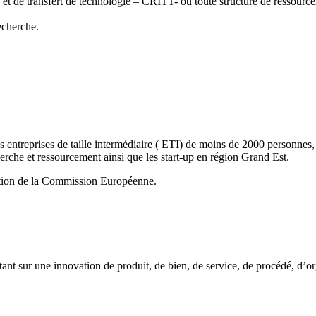
et de transfert de technologie – CRITT- ou toute structure de ressourc
echerche.
 entreprises de taille intermédiaire ( ETI) de moins de 2000 personnes, q
herche et ressourcement ainsi que les start-up en région Grand Est.
inition de la Commission Européenne.
nt sur une innovation de produit, de bien, de service, de procédé, d’o