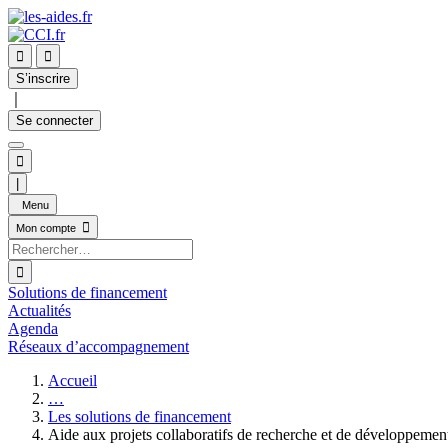


S’inscrire
｜
Se connecter

|
Menu

Mon compte

Solutions de financement
Actualités
Agenda
Réseaux d’accompagnement
Accueil
…
Les solutions de financement
Aide aux projets collaboratifs de recherche et de développemen