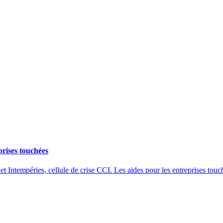
prises touchées
et Intempéries, cellule de crise CCI. Les aides pour les entreprises touc