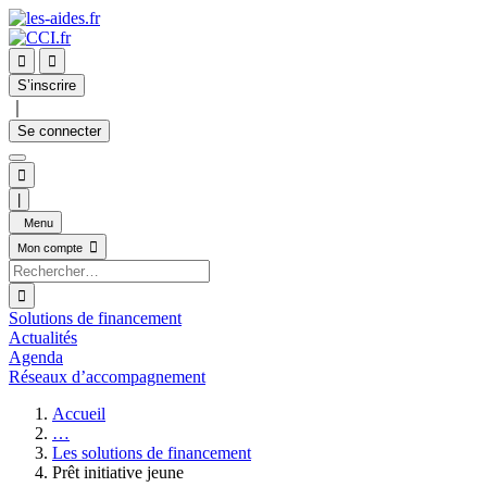


S’inscrire
｜
Se connecter

|
Menu

Mon compte

Solutions de financement
Actualités
Agenda
Réseaux d’accompagnement
Accueil
…
Les solutions de financement
Prêt initiative jeune