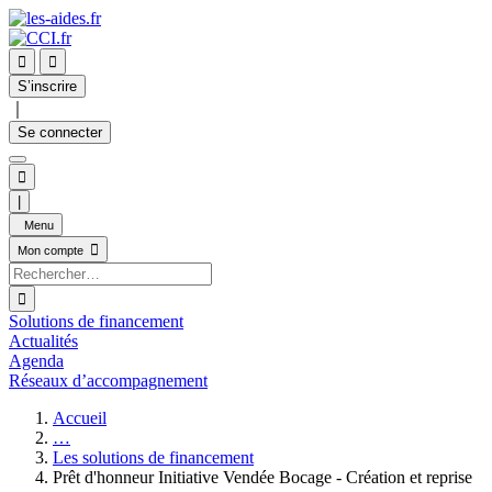


S’inscrire
｜
Se connecter

|
Menu

Mon compte

Solutions de financement
Actualités
Agenda
Réseaux d’accompagnement
Accueil
…
Les solutions de financement
Prêt d'honneur Initiative Vendée Bocage - Création et reprise