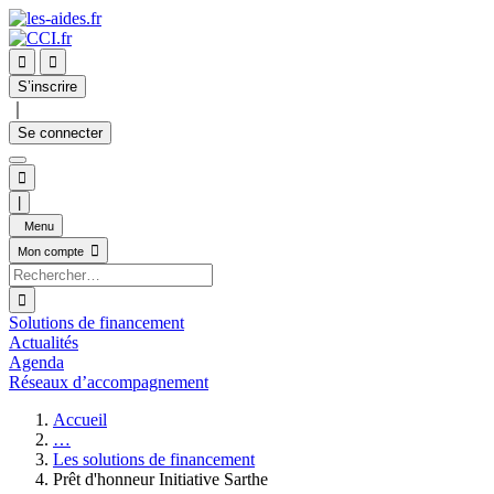


S’inscrire
｜
Se connecter

|
Menu

Mon compte

Solutions de financement
Actualités
Agenda
Réseaux d’accompagnement
Accueil
…
Les solutions de financement
Prêt d'honneur Initiative Sarthe