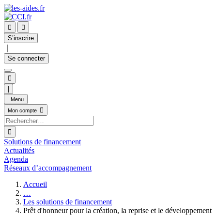


S’inscrire
｜
Se connecter

|
Menu

Mon compte

Solutions de financement
Actualités
Agenda
Réseaux d’accompagnement
Accueil
…
Les solutions de financement
Prêt d'honneur pour la création, la reprise et le développement