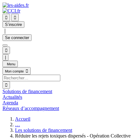


S’inscrire
｜
Se connecter

|
Menu

Mon compte

Solutions de financement
Actualités
Agenda
Réseaux d’accompagnement
Accueil
…
Les solutions de financement
Réduire les rejets toxiques dispersés - Opération Collective