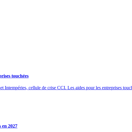
prises touchées
et Intempéries, cellule de crise CCI. Les aides pour les entreprises touc
s en 2027