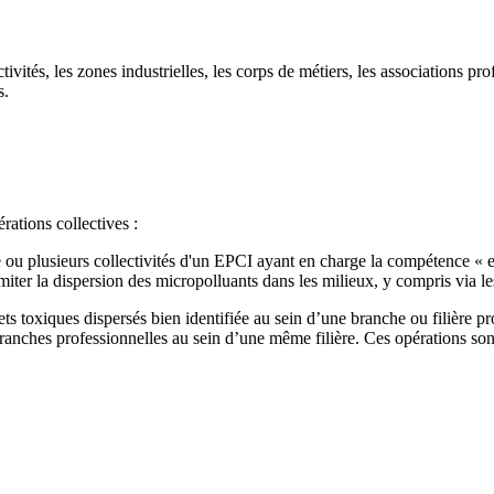
ctivités, les zones industrielles, les corps de métiers, les associations p
s.
rations collectives :
’une ou plusieurs collectivités d'un EPCI ayant en charge la compétence «
miter la dispersion des micropolluants dans les milieux, y compris via le
jets toxiques dispersés bien identifiée au sein d’une branche ou filière p
branches professionnelles au sein d’une même filière. Ces opérations sont