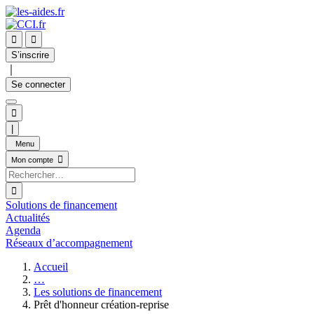


S’inscrire
｜
Se connecter

|
Menu

Mon compte

Solutions de financement
Actualités
Agenda
Réseaux d’accompagnement
Accueil
…
Les solutions de financement
Prêt d'honneur création-reprise