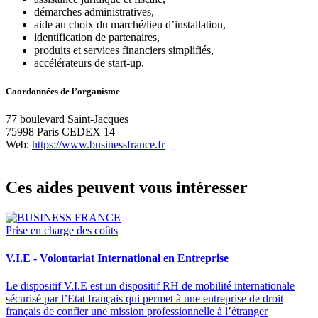
démarches administratives,
aide au choix du marché/lieu d’installation,
identification de partenaires,
produits et services financiers simplifiés,
accélérateurs de start-up.
Coordonnées de l’organisme
77 boulevard Saint-Jacques
75998 Paris CEDEX 14
Web:
https://www.businessfrance.fr
Ces aides peuvent vous intéresser
Prise en charge des coûts
V.I.E - Volontariat International en Entreprise
Le dispositif V.I.E est un dispositif RH de mobilité internationale
sécurisé par l’Etat français qui permet à une entreprise de droit
français de confier une mission professionnelle à l’étranger