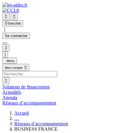


S’inscrire
｜
Se connecter

|
Menu

Mon compte

Solutions de financement
Actualités
Agenda
Réseaux d’accompagnement
Accueil
…
Réseaux d’accompagnement
BUSINESS FRANCE