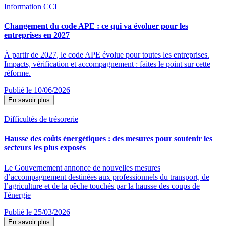
Information CCI
Changement du code APE : ce qui va évoluer pour les
entreprises en 2027
À partir de 2027, le code APE évolue pour toutes les entreprises.
Impacts, vérification et accompagnement : faites le point sur cette
réforme.
Publié le 10/06/2026
En savoir plus
Difficultés de trésorerie
Hausse des coûts énergétiques : des mesures pour soutenir les
secteurs les plus exposés
Le Gouvernement annonce de nouvelles mesures
d’accompagnement destinées aux professionnels du transport, de
l’agriculture et de la pêche touchés par la hausse des coups de
l'énergie
Publié le 25/03/2026
En savoir plus