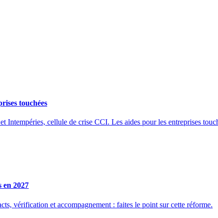
prises touchées
et Intempéries, cellule de crise CCI. Les aides pour les entreprises touc
s en 2027
ts, vérification et accompagnement : faites le point sur cette réforme.