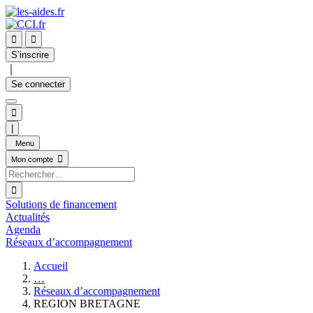


S’inscrire
｜
Se connecter

|
Menu

Mon compte

Solutions de financement
Actualités
Agenda
Réseaux d’accompagnement
Accueil
…
Réseaux d’accompagnement
REGION BRETAGNE