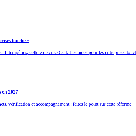
prises touchées
et Intempéries, cellule de crise CCI. Les aides pour les entreprises touc
s en 2027
ts, vérification et accompagnement : faites le point sur cette réforme.