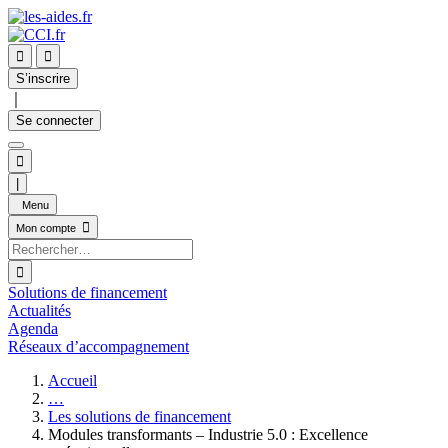


S’inscrire
｜
Se connecter

|
Menu

Mon compte

Solutions de financement
Actualités
Agenda
Réseaux d’accompagnement
Accueil
…
Les solutions de financement
Modules transformants – Industrie 5.0 : Excellence