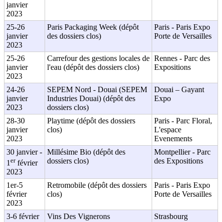
janvier
2023
25-26
Paris Packaging Week (dépôt
Paris - Paris Expo
janvier
des dossiers clos)
Porte de Versailles
2023
25-26
Carrefour des gestions locales de
Rennes - Parc des
janvier
l'eau (dépôt des dossiers clos)
Expositions
2023
24-26
SEPEM Nord - Douai (SEPEM
Douai – Gayant
janvier
Industries Douai) (dépôt des
Expo
2023
dossiers clos)
28-30
Playtime (dépôt des dossiers
Paris - Parc Floral,
janvier
clos)
L'espace
2023
Evenements
30 janvier -
Millésime Bio (dépôt des
Montpellier - Parc
er
dossiers clos)
des Expositions
1
février
2023
1er-5
Retromobile (dépôt des dossiers
Paris - Paris Expo
février
clos)
Porte de Versailles
2023
3-6 février
Vins Des Vignerons
Strasbourg