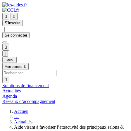


S’inscrire
｜
Se connecter

|
Menu

Mon compte

Solutions de financement
Actualités
Agenda
Réseaux d’accompagnement
Accueil
…
Actualités
Aide visant à favoriser l’attractivité des principaux salons &