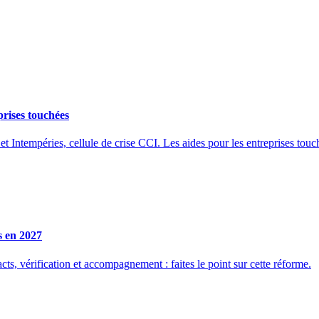
prises touchées
et Intempéries, cellule de crise CCI. Les aides pour les entreprises touc
s en 2027
ts, vérification et accompagnement : faites le point sur cette réforme.