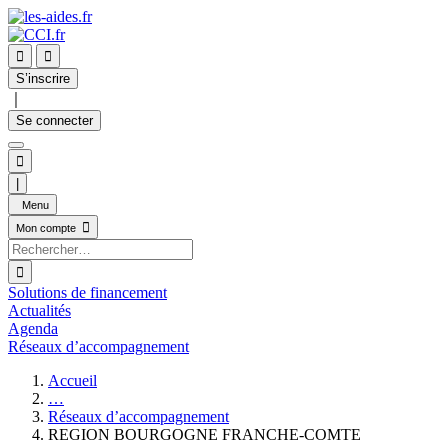


S’inscrire
｜
Se connecter

|
Menu

Mon compte

Solutions de financement
Actualités
Agenda
Réseaux d’accompagnement
Accueil
…
Réseaux d’accompagnement
REGION BOURGOGNE FRANCHE-COMTE