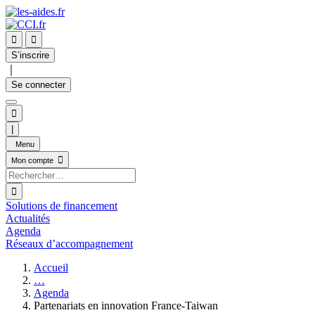


S’inscrire
｜
Se connecter

|
Menu

Mon compte

Solutions de financement
Actualités
Agenda
Réseaux d’accompagnement
Accueil
…
Agenda
Partenariats en innovation France-Taiwan