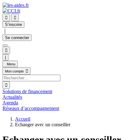


S’inscrire
｜
Se connecter

|
Menu

Mon compte

Solutions de financement
Actualités
Agenda
Réseaux d’accompagnement
Accueil
Echanger avec un conseiller
Echanger avec un conseiller