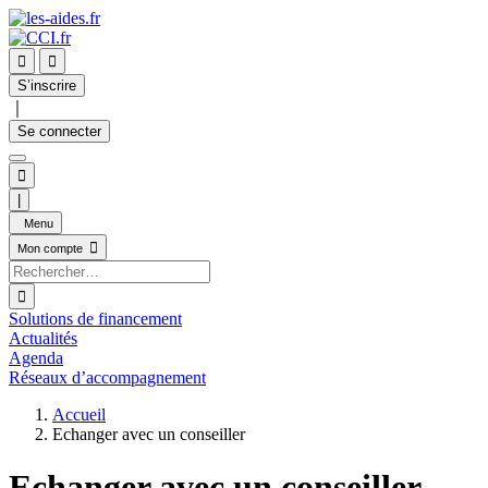


S’inscrire
｜
Se connecter

|
Menu

Mon compte

Solutions de financement
Actualités
Agenda
Réseaux d’accompagnement
Accueil
Echanger avec un conseiller
Echanger avec un conseiller