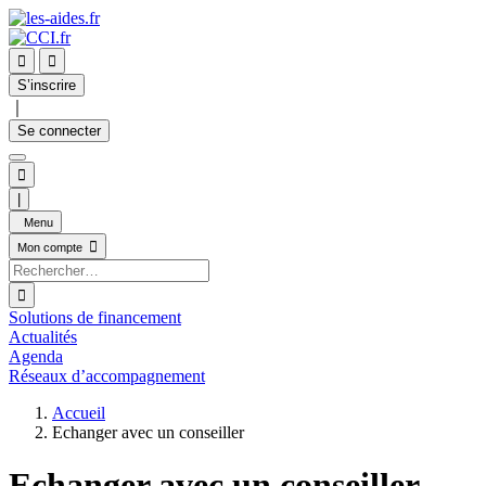


S’inscrire
｜
Se connecter

|
Menu

Mon compte

Solutions de financement
Actualités
Agenda
Réseaux d’accompagnement
Accueil
Echanger avec un conseiller
Echanger avec un conseiller