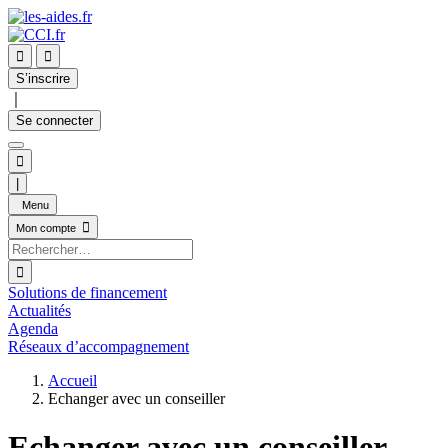


S’inscrire
｜
Se connecter

|
Menu

Mon compte

Solutions de financement
Actualités
Agenda
Réseaux d’accompagnement
Accueil
Echanger avec un conseiller
Echanger avec un conseiller