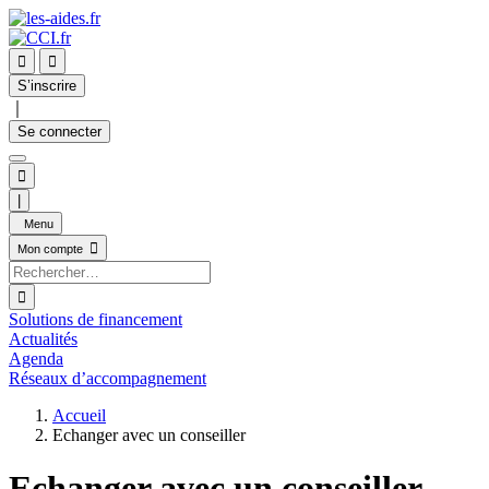


S’inscrire
｜
Se connecter

|
Menu

Mon compte

Solutions de financement
Actualités
Agenda
Réseaux d’accompagnement
Accueil
Echanger avec un conseiller
Echanger avec un conseiller