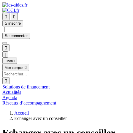


S’inscrire
｜
Se connecter

|
Menu

Mon compte

Solutions de financement
Actualités
Agenda
Réseaux d’accompagnement
Accueil
Echanger avec un conseiller
Echanger avec un conseiller