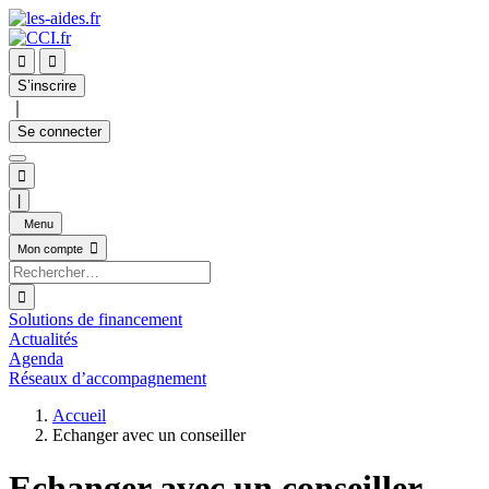


S’inscrire
｜
Se connecter

|
Menu

Mon compte

Solutions de financement
Actualités
Agenda
Réseaux d’accompagnement
Accueil
Echanger avec un conseiller
Echanger avec un conseiller