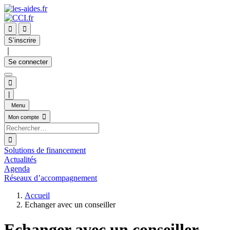


S’inscrire
｜
Se connecter

|
Menu

Mon compte

Solutions de financement
Actualités
Agenda
Réseaux d’accompagnement
Accueil
Echanger avec un conseiller
Echanger avec un conseiller