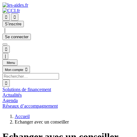


S’inscrire
｜
Se connecter

|
Menu

Mon compte

Solutions de financement
Actualités
Agenda
Réseaux d’accompagnement
Accueil
Echanger avec un conseiller
Echanger avec un conseiller