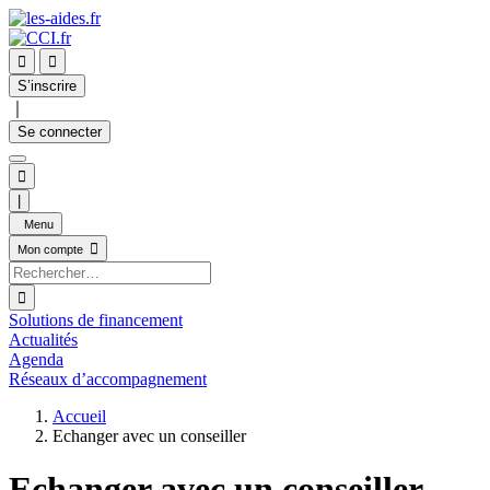


S’inscrire
｜
Se connecter

|
Menu

Mon compte

Solutions de financement
Actualités
Agenda
Réseaux d’accompagnement
Accueil
Echanger avec un conseiller
Echanger avec un conseiller