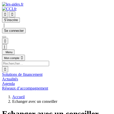


S’inscrire
｜
Se connecter

|
Menu

Mon compte

Solutions de financement
Actualités
Agenda
Réseaux d’accompagnement
Accueil
Echanger avec un conseiller
Echanger avec un conseiller