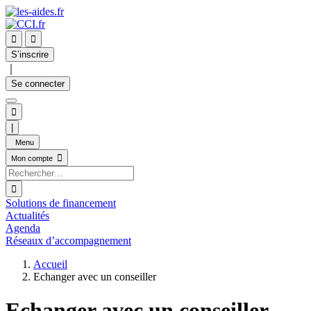


S’inscrire
｜
Se connecter

|
Menu

Mon compte

Solutions de financement
Actualités
Agenda
Réseaux d’accompagnement
Accueil
Echanger avec un conseiller
Echanger avec un conseiller